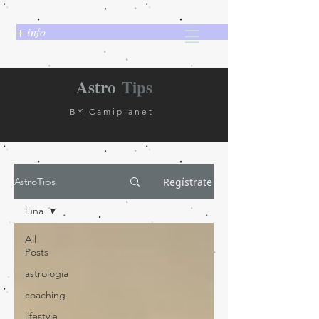
+ info
Astro
Tips
BY Camiplanet
Regístrate
AstroTips
luna
All
Posts
astrologia
coaching
lifestyle