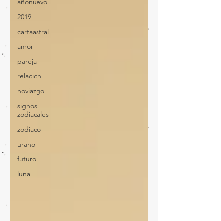
añonuevo
2019
cartaastral
amor
pareja
relacion
noviazgo
signos
zodiacales
zodiaco
urano
futuro
luna