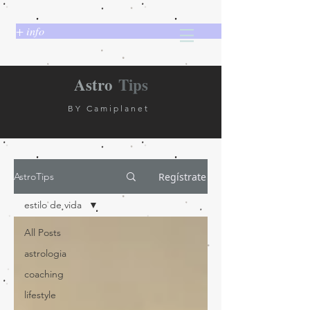
+ info
Astro
Tips
BY Camiplanet
Regístrate
AstroTips
estilo de vida
All Posts
astrologia
coaching
lifestyle