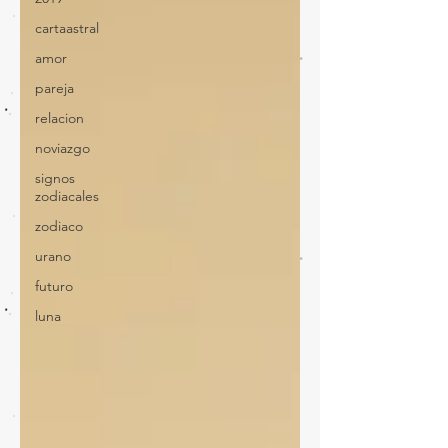
cartaastral
amor
pareja
relacion
noviazgo
signos
zodiacales
zodiaco
urano
futuro
luna