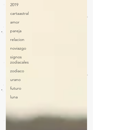
2019
cartaastral
amor
pareja
relacion
noviazgo
signos
zodiacales
zodiaco
urano
futuro
luna