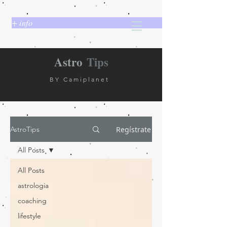
+ info
Astro
Tips
BY Camiplanet
Regístrate
AstroTips
All Posts
All Posts
astrologia
coaching
lifestyle