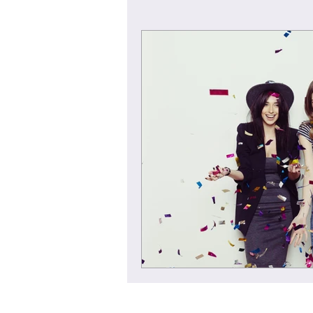
coach
vida
estilo de 
espiritual
energia
trav
cartaastral
amor
parej
zodiaco
urano
futuro