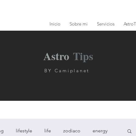
Inicio
Sobre mi
Servicios
AstroT
Astro
Tips
BY Camiplanet
ng
lifestyle
life
zodiaco
energy