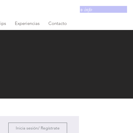
+ info
ips
Experiencias
Contacto
Inicia sesión/ Regístrate