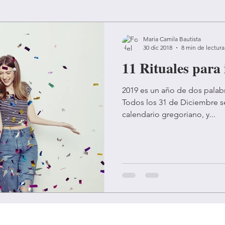
vida
coaching astrologico
crecimiento
Maria Camila Bautista
30 dic 2018
8 min de lectura
11 Rituales para 
el
viajes
sueños
añonuevo
2019
2019 es un año de dos pala
Todos los 31 de Diciembre se
a
relacion
noviazgo
signos zodiacales
calendario gregoriano, y...
luna